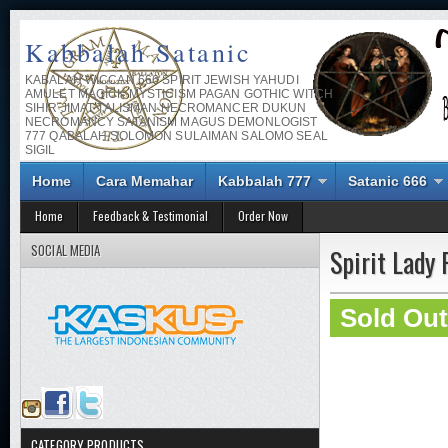
Kabbalah Satanic
KABALAH WICCAN 666 SPIRIT JEWISH YAHUDI
AMULET MAGICK MYSTICISM PAGAN GOTHIC WITCH
SIHIR JIMAT TALISMAN NECROMANCER DUKUN
NECROMANCY SATANISM MAGUS DEMONLOGIST
777 QABALAH SOLOMON SULAIMAN SALOMO SEAL
SIGIL
Home
Cara Memahar
Kabbalah 777
Satanic 666
Home
Feedback & Testimonial
Order Now
SOCIAL MEDIA
Spirit Lady
Sold Out
CATEGORY PRODUCTS