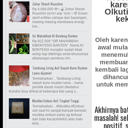
kare
Zohar Shesh Ruachim
Olkut
Rp.4.666.000 🪬✨🔮 Zohar Shesh
Ruachim (זוֹהַר שֵׁשׁ רוּחִים) ✨🪬 Enam
kek
spirit entitas cahaya dan bayangan,
masing-masing membawa energi
lua...
Sir Mahabbah Ki Bonteng Banten
Oleh karena
Rp.922.000 “SIR MAHABBAH
KIBONTENG BANTEN” Nama KI
awal mula
BONTENG mungkin sudah tidak
menemuka
asing lagi ditelinga anda khususnya
dikalangan pemburu ilm...
membuang
Tambang Liring Asli Sepuh Kuno Buatan
kembali lag
Lama dijamin!
dihancu
Termaharkan... Tambang Liring
sepuh kuno buatan lama... nama
untuk mem
pemilik darah masih diketahui.
Kondisi bisa dilihat di beberapa foto yang s...
Mustika Embun Asli Tingkat Tinggi
Akhirnya ba
Termaharkan... #Mustika #Embun
asli saat ini sangat banyak beredar
masalah! se
mustika embun palsu yg terbuat
dari batu kaca(sintetis) atau batu
positif, 
kiny...