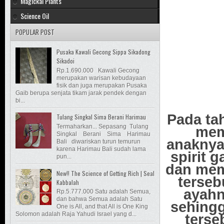
Magickal Plants
Science Oil
POPULAR POST
Pusaka Kawali Gecong Sippa Sikadong
Sikadoi
Rp.1.690.000 Kawali Gecong
merupakan warisan kebudayaan
fisik dan juga merupakan Pusaka
Gaib berupa senjata tikam jarak pendek dengan
bi...
Pada ta
Tulang Singkal Sima Berani Harimau
Termaharkan... Sepasang Tulang
mem
Singkal Berani Sima Harimau
anaknya
Bali diwariskan turun temurun
karena Harimau Bali sudah lama
spirit 
pun...
dan mem
New!! The Science of Getting Rich | Seal
terseb
Kabbalah
ayahn
Rp.5.777.000 Satu adalah Semua,
dan bahwa Semua adalah Satu
sehingg
One is All, and that All is One King
Solomon adalah Raja Yahudi Israel yang d...
terse