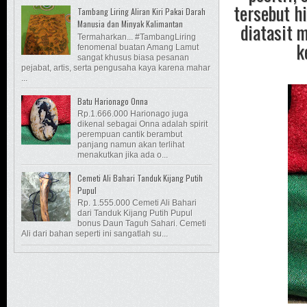
tersebut h
Tambang Liring Aliran Kiri Pakai Darah
Manusia dan Minyak Kalimantan
diatasit 
Termaharkan... #TambangLiring
k
fenomenal buatan Amang Lamut
sangat khusus biasa pesanan
pejabat, artis, serta pengusaha kaya karena mahar
...
Batu Harionago Onna
Rp.1.666.000 Harionago juga
dikenal sebagai Onna adalah spirit
perempuan cantik berambut
panjang namun akan terlihat
menakutkan jika ada o...
Cemeti Ali Bahari Tanduk Kijang Putih
Pupul
Rp. 1.555.000 Cemeti Ali Bahari
dari Tanduk Kijang Putih Pupul
bonus Daun Taguh Sahari. Cemeti
Ali dari bahan seperti ini sangatlah su...