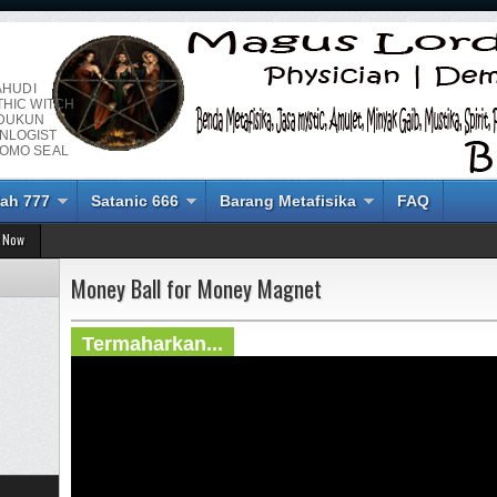
AHUDI
THIC WITCH
 DUKUN
NLOGIST
LOMO SEAL
ah 777
Satanic 666
Barang Metafisika
FAQ
 Now
Money Ball for Money Magnet
Termaharkan...