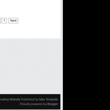
7
Next
reating Website
Published by
Mas Template
Proudly powered by
Blogger