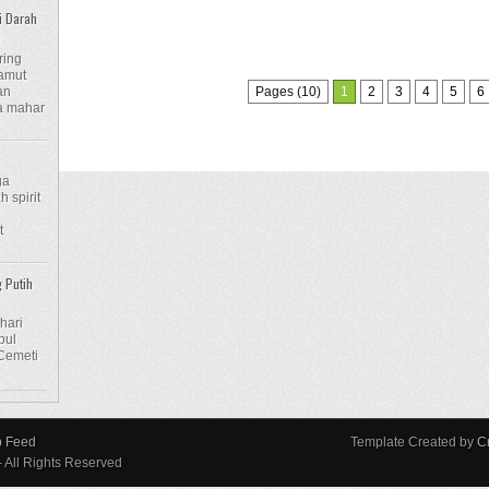
i Darah
n
ring
amut
an
Pages (10)
1
2
3
4
5
6
na mahar
ga
 spirit
t
g Putih
hari
pul
Cemeti
p Feed
Template Created by
C
- All Rights Reserved