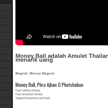
Money Ball adalah Amulet Thaila
menarik uang
Magick: Money Magnet
Money Ball, Phra Ajhan O Phetchabun
Fast calling money,
Fast received money
Support business and luck