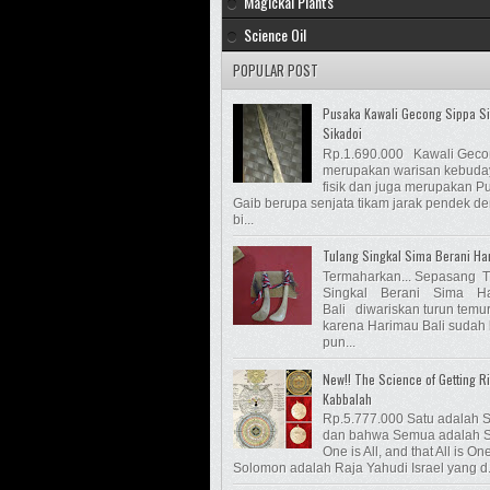
Magickal Plants
Science Oil
POPULAR POST
Pusaka Kawali Gecong Sippa S
Sikadoi
Rp.1.690.000 Kawali Gec
merupakan warisan kebud
fisik dan juga merupakan P
Gaib berupa senjata tikam jarak pendek d
bi...
Tulang Singkal Sima Berani Ha
Termaharkan... Sepasang 
Singkal Berani Sima Ha
Bali diwariskan turun temu
karena Harimau Bali sudah
pun...
New!! The Science of Getting Ri
Kabbalah
Rp.5.777.000 Satu adalah 
dan bahwa Semua adalah S
One is All, and that All is On
Solomon adalah Raja Yahudi Israel yang d.