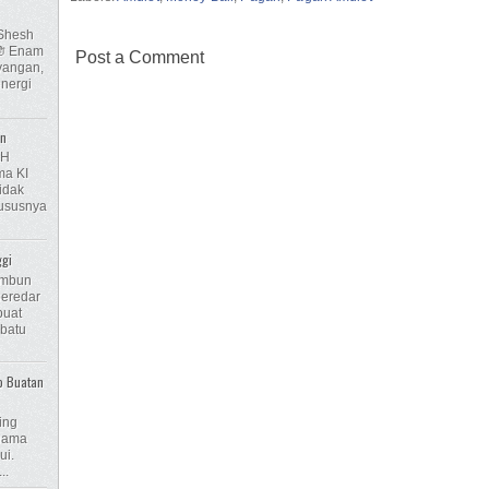
 Shesh
Post a Comment
ayangan,
nergi
en
AH
a KI
idak
hususnya
ggi
Embun
beredar
buat
 batu
o Buatan
ing
 nama
ui.
..