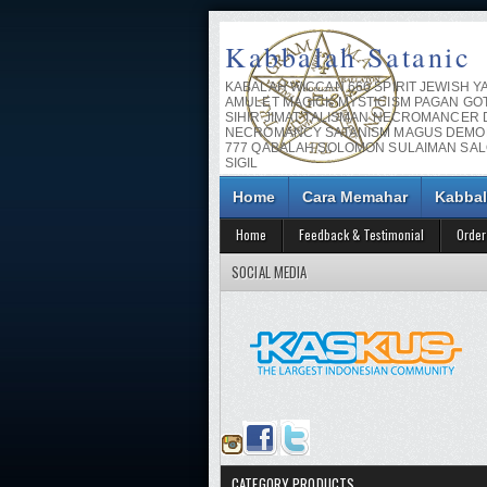
Kabbalah Satanic
KABALAH WICCAN 666 SPIRIT JEWISH Y
AMULET MAGICK MYSTICISM PAGAN GO
SIHIR JIMAT TALISMAN NECROMANCER
NECROMANCY SATANISM MAGUS DEMO
777 QABALAH SOLOMON SULAIMAN SA
SIGIL
Home
Cara Memahar
Kabbal
Home
Feedback & Testimonial
Order
SOCIAL MEDIA
CATEGORY PRODUCTS