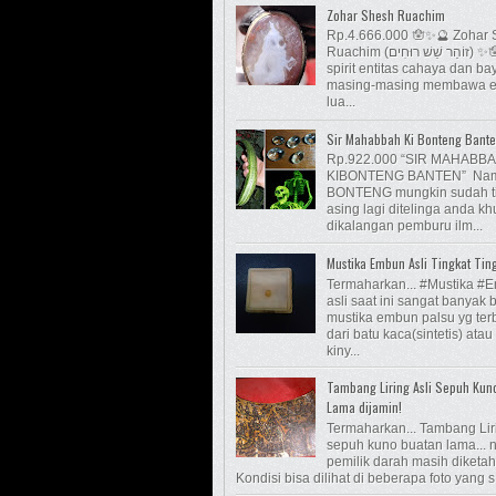
Zohar Shesh Ruachim
Rp.4.666.000 🪬✨🔮 Zohar
Ruachim (זוֹהַר שֵׁשׁ רוּחִים) ✨🪬 Enam
spirit entitas cahaya dan b
masing-masing membawa e
lua...
Sir Mahabbah Ki Bonteng Bant
Rp.922.000 “SIR MAHABB
KIBONTENG BANTEN” Nam
BONTENG mungkin sudah t
asing lagi ditelinga anda k
dikalangan pemburu ilm...
Mustika Embun Asli Tingkat Tin
Termaharkan... #Mustika #
asli saat ini sangat banyak 
mustika embun palsu yg ter
dari batu kaca(sintetis) atau
kiny...
Tambang Liring Asli Sepuh Kun
Lama dijamin!
Termaharkan... Tambang Lir
sepuh kuno buatan lama...
pemilik darah masih diketah
Kondisi bisa dilihat di beberapa foto yang s.