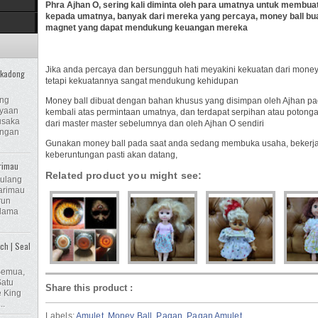
Phra Ajhan O, sering kali diminta oleh para umatnya untuk membuat
kepada umatnya, banyak dari mereka yang percaya, money ball bu
magnet yang dapat mendukung keuangan mereka
Jika anda percaya dan bersungguh hati meyakini kekuatan dari money 
ikadong
tetapi kekuatannya sangat mendukung kehidupan
ong
Money ball dibuat dengan bahan khusus yang disimpan oleh Ajhan pa
ayaan
kembali atas permintaan umatnya, dan terdapat serpihan atau potong
usaka
dari master master sebelumnya dan oleh Ajhan O sendiri
engan
Gunakan money ball pada saat anda sedang membuka usaha, bekerja,
keberuntungan pasti akan datang,
rimau
Related product you might see:
Tulang
rimau
run
 lama
ch | Seal
Semua,
atu
Share this product
:
e King
..
Labels:
Amulet
,
Money Ball
,
Pagan
,
Pagan Amulet