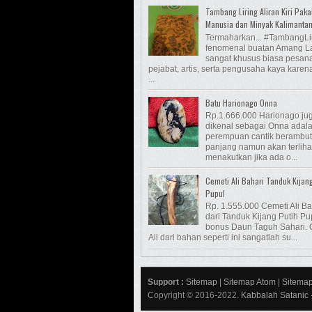
Tambang Liring Aliran Kiri Paka
Manusia dan Minyak Kalimanta
Termaharkan... #TambangLi
fenomenal buatan Amang L
sangat khusus biasa pesan
pejabat, artis, serta pengusaha kaya kare
...
Batu Harionago Onna
Rp.1.666.000 Harionago ju
dikenal sebagai Onna adalah
perempuan cantik berambut
panjang namun akan terliha
menakutkan jika ada o...
Cemeti Ali Bahari Tanduk Kijan
Pupul
Rp. 1.555.000 Cemeti Ali Ba
dari Tanduk Kijang Putih Pu
bonus Daun Taguh Sahari. 
Ali dari bahan seperti ini sangatlah su...
Support :
Sitemap
|
Sitemap Atom
|
Sitema
Copyright © 2016-2022.
Kabbalah Satanic