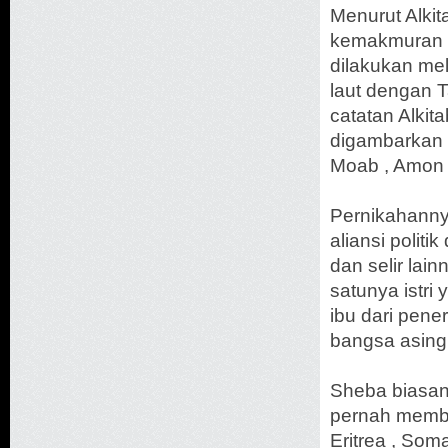
Menurut Alki
kemakmuran ko
dilakukan mel
laut dengan T
catatan Alkita
digambarkan s
Moab , Amon ,
Pernikahanny
aliansi polit
dan selir lai
satunya istr
ibu dari pene
bangsa asin
Sheba biasany
pernah membe
Eritrea , Som