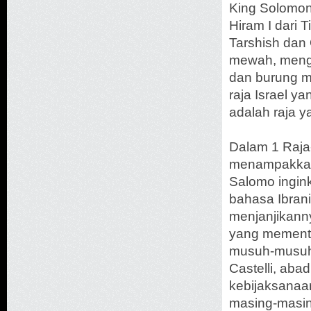
King Solomon
Hiram I dari 
Tarshish dan 
mewah, mengi
dan burung m
raja Israel y
adalah raja y
Dalam 1 Raja
menampakkan
Salomo ingin
bahasa Ibran
menjanjikann
yang mementin
musuh-musuhn
Castelli, aba
kebijaksanaa
masing-masin