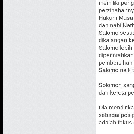
memiliki peng
perzinahanny
Hukum Musa M
dan nabi Nat
Salomo sesuai
dikalangan k
Salomo lebih
diperintahka
pembersihan 
Salomo naik t
Solomon sang
dan kereta p
Dia mendirika
sebagai pos 
adalah fokus