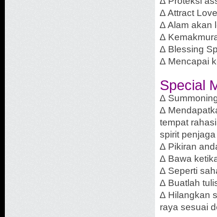
∆ Proteksi as
∆ Attract Lo
∆ Alam akan l
∆ Kemakmur
∆ Blessing Spi
∆ Mencapai k
Special 
∆ Summoning 
∆ Mendapatkan
tempat rahas
spirit penjaga
∆ Pikiran an
∆ Bawa ketik
∆ Seperti sah
∆ Buatlah tu
∆ Hilangkan 
raya sesuai 