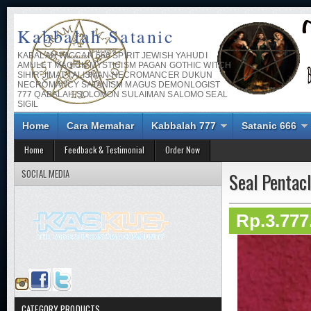
Kabbalah Satanic
KABALAH WICCAN 666 SPIRIT JEWISH YAHUDI
AMULET MAGICK MYSTICISM PAGAN GOTHIC WITCH
SIHIR JIMAT TALISMAN NECROMANCER DUKUN
NECROMANCY SATANISM MAGUS DEMONLOGIST
777 QABALAH SOLOMON SULAIMAN SALOMO SEAL
SIGIL
Home
Cara Memahar
Kabbalah 777
Satanic 666
Home
Feedback & Testimonial
Order Now
SOCIAL MEDIA
Seal Pentac
Rp.3.777
CATEGORY PRODUCTS