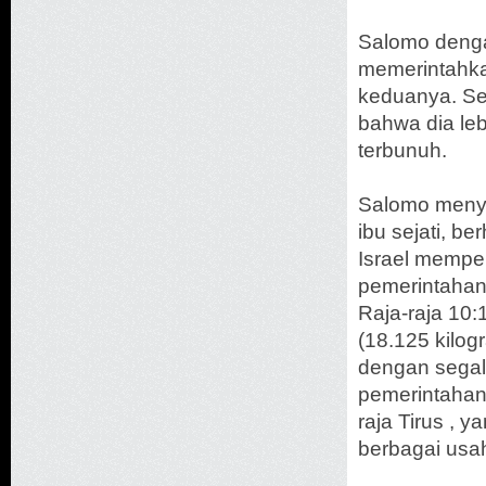
Salomo denga
memerintahkan
keduanya. Se
bahwa dia le
terbunuh.
Salomo menya
ibu sejati, b
Israel mempe
pemerintahan
Raja-raja 10
(18.125 kilog
dengan segal
pemerintahan
raja Tirus ,
berbagai usa