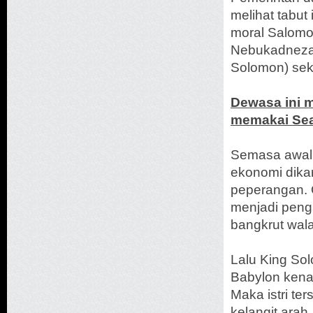
melihat tabut
moral Salomo
Nebukadnezar
Solomon) sek
Dewasa ini m
memakai Sea
Semasa awal 
ekonomi dika
peperangan. 
menjadi peng
bangkrut wala
Lalu King Sol
Babylon kena
Maka istri t
kelangit arah