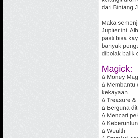
dari Bintang J
Maka semenjak
Jupiter ini. A
pasti bisa ka
banyak pengu
dibolak balik
Magick:
∆ Money Ma
∆ Membantu d
kekayaan.
∆ Treasure &
∆ Berguna di
∆ Mencari pe
∆ Keberuntun
∆ Wealth