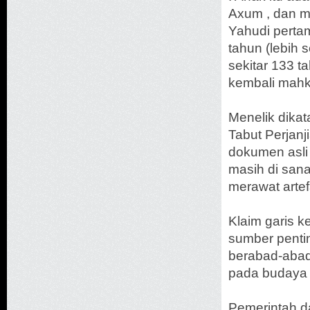
Axum , dan m
Yahudi perta
tahun (lebih 
sekitar 133 t
kembali mahk
Menelik dikat
Tabut Perjanj
dokumen asli 
masih di sana
merawat arte
Klaim garis k
sumber pentin
berabad-abad
pada budaya 
Pemerintah d