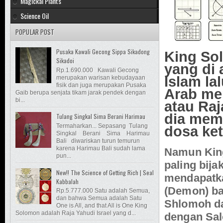
Magickal Plants
Science Oil
POPULAR POST
Pusaka Kawali Gecong Sippa Sikadong
King Sol
Sikadoi
yang di
Rp.1.690.000 Kawali Gecong
Islam la
merupakan warisan kebudayaan
fisik dan juga merupakan Pusaka
Arab me
Gaib berupa senjata tikam jarak pendek dengan
bi...
atau Raj
dia memp
Tulang Singkal Sima Berani Harimau
Termaharkan... Sepasang Tulang
dosa ket
Singkal Berani Sima Harimau
Bali diwariskan turun temurun
karena Harimau Bali sudah lama
Namun King
pun...
paling bija
New!! The Science of Getting Rich | Seal
mendapatka
Kabbalah
(Demon) bangsa
Rp.5.777.000 Satu adalah Semua,
dan bahwa Semua adalah Satu
Shlomoh da
One is All, and that All is One King
Solomon adalah Raja Yahudi Israel yang d...
dengan Sal