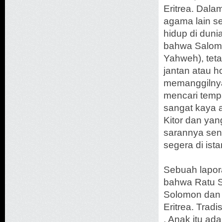
Eritrea. Dala
agama lain s
hidup di dun
bahwa Salomo
Yahweh), tet
jantan atau h
memanggilnya
mencari tempa
sangat kaya 
Kitor dan ya
sarannya send
segera di is
Sebuah lapor
bahwa Ratu 
Solomon dan m
Eritrea. Tradi
. Anak itu ad