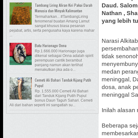
Daud. Salomo
Tambang Liring Aliran Kiri Pakai Darah
Manusia dan Minyak Kalimantan
Nathan , Sha
Termaharkan... #TambangLiring
yang lebih t
fenomenal buatan Amang Lamut
sangat khusus biasa pesanan
pejabat, artis, serta pengusaha kaya karena mahar
...
Narasi Alkit
Batu Harionago Onna
persembahan 
Rp.1.666.000 Harionago juga
tidak senono
dikenal sebagai Onna adalah spirit
perempuan cantik berambut
menyembunyika
panjang namun akan terlihat
menakutkan jika ada o...
medan perang
meninggal, Da
Cemeti Ali Bahari Tanduk Kijang Putih
Pupul
dosa, anak p
Rp. 1.555.000 Cemeti Ali Bahari
meninggal Sa
dari Tanduk Kijang Putih Pupul
bonus Daun Taguh Sahari. Cemeti
Ali dari bahan seperti ini sangatlah su...
Inilah alasan
Beberapa se
membesarkan 