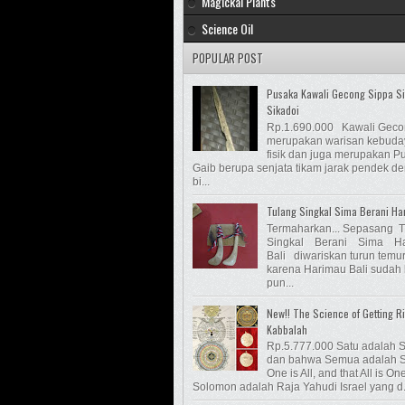
Magickal Plants
Science Oil
POPULAR POST
Pusaka Kawali Gecong Sippa S
Sikadoi
Rp.1.690.000 Kawali Gec
merupakan warisan kebud
fisik dan juga merupakan P
Gaib berupa senjata tikam jarak pendek d
bi...
Tulang Singkal Sima Berani Ha
Termaharkan... Sepasang 
Singkal Berani Sima Ha
Bali diwariskan turun temu
karena Harimau Bali sudah
pun...
New!! The Science of Getting Ri
Kabbalah
Rp.5.777.000 Satu adalah 
dan bahwa Semua adalah S
One is All, and that All is On
Solomon adalah Raja Yahudi Israel yang d.