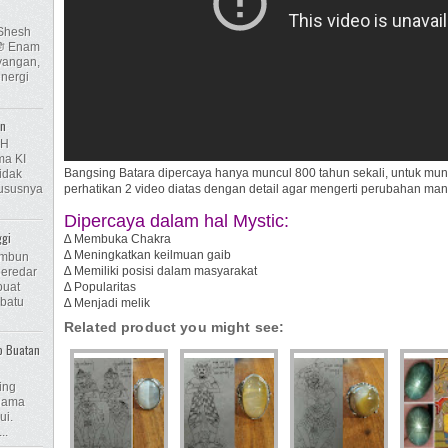
 Shesh
ayangan,
nergi
en
AH
a KI
Bangsing Batara dipercaya hanya muncul 800 tahun sekali, untuk muncu
idak
hususnya
perhatikan 2 video diatas dengan detail agar mengerti perubahan manif
Dipercaya dalam hal Mystic:
ggi
∆ Membuka Chakra
∆ Meningkatkan keilmuan gaib
Embun
∆ Memiliki posisi dalam masyarakat
beredar
buat
∆ Popularitas
 batu
∆ Menjadi melik
Related product you might see:
o Buatan
ing
 nama
ui.
..