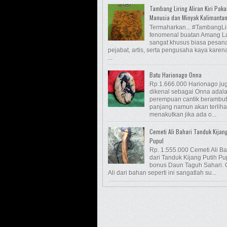
Tambang Liring Aliran Kiri Paka
Manusia dan Minyak Kalimanta
Termaharkan... #TambangLi
fenomenal buatan Amang L
sangat khusus biasa pesan
pejabat, artis, serta pengusaha kaya kare
...
Batu Harionago Onna
Rp.1.666.000 Harionago ju
dikenal sebagai Onna adalah
perempuan cantik berambut
panjang namun akan terliha
menakutkan jika ada o...
Cemeti Ali Bahari Tanduk Kijan
Pupul
Rp. 1.555.000 Cemeti Ali Ba
dari Tanduk Kijang Putih Pu
bonus Daun Taguh Sahari. 
Ali dari bahan seperti ini sangatlah su...