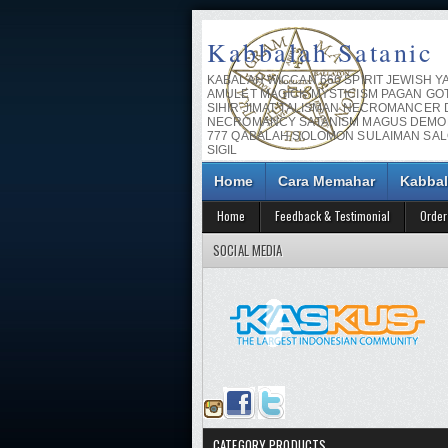
Kabbalah Satanic
KABALAH WICCAN 666 SPIRIT JEWISH Y
AMULET MAGICK MYSTICISM PAGAN GO
SIHIR JIMAT TALISMAN NECROMANCER
NECROMANCY SATANISM MAGUS DEMO
777 QABALAH SOLOMON SULAIMAN SA
SIGIL
Home
Cara Memahar
Kabbal
Home
Feedback & Testimonial
Order
SOCIAL MEDIA
CATEGORY PRODUCTS