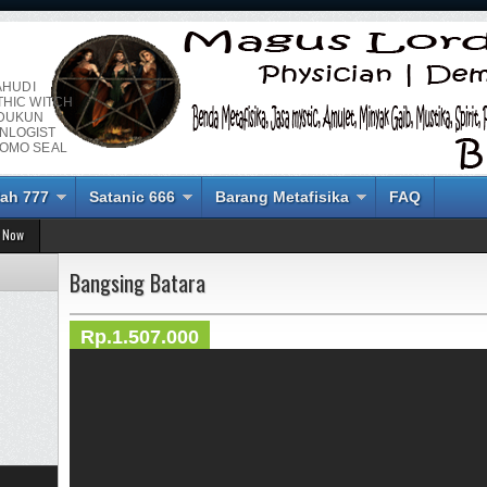
AHUDI
THIC WITCH
 DUKUN
NLOGIST
LOMO SEAL
ah 777
Satanic 666
Barang Metafisika
FAQ
 Now
Bangsing Batara
Rp.1.507.000