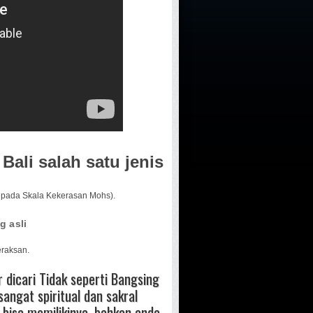
ali salah satu jenis
0 pada Skala Kekerasan Mohs).
g asli
eraksan.
 dicari Tidak seperti Bangsing
angat spiritual dan sakral
bisa memilikinya, bahkan anda