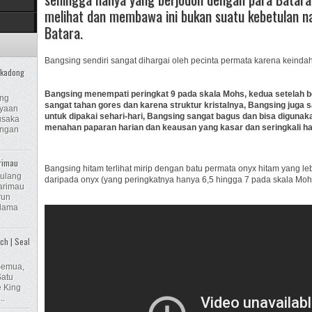
melihat dan membawa ini bukan suatu kebetulan n
Batara.
Bangsing sendiri sangat dihargai oleh pecinta permata karena keind
ikadong
Bangsing menempati peringkat 9 pada skala Mohs, kedua setelah be
ong
sangat tahan gores dan karena struktur kristalnya, Bangsing juga 
ayaan
untuk dipakai sehari-hari, Bangsing sangat bagus dan bisa digunak
usaka
menahan paparan harian dan keausan yang kasar dan seringkali 
engan
rimau
Bangsing hitam terlihat mirip dengan batu permata onyx hitam yang leb
Tulang
daripada onyx (yang peringkatnya hanya 6,5 ​​hingga 7 pada skala Moh
rimau
run
 lama
ch | Seal
Semua,
atu
e King
..