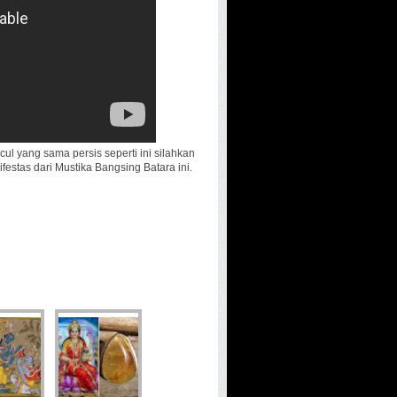
l yang sama persis seperti ini silahkan
estas dari Mustika Bangsing Batara ini.