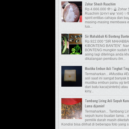
Zohar Shesh Ruachim
Rp.4.666.000 🪬✨🔮 Zohar
Ruachim (זוֹהַר שֵׁשׁ רוּחִים) ✨🪬 Enam
spirit entitas cahaya dan b
masing-masing membawa e
lua...
Sir Mahabbah Ki Bonteng Bant
Rp.922.000 “SIR MAHABB
KIBONTENG BANTEN” Nam
BONTENG mungkin sudah t
asing lagi ditelinga anda k
dikalangan pemburu ilm...
Mustika Embun Asli Tingkat Tin
Termaharkan... #Mustika #
asli saat ini sangat banyak 
mustika embun palsu yg ter
dari batu kaca(sintetis) atau
kiny...
Tambang Liring Asli Sepuh Kun
Lama dijamin!
Termaharkan... Tambang Lir
sepuh kuno buatan lama...
pemilik darah masih diketah
Kondisi bisa dilihat di beberapa foto yang s.