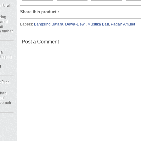
i Darah
n
Share this product
:
ring
amut
Labels:
Bangsing Batara
,
Dewa-Dewi
,
Mustika Bali
,
Pagan Amulet
an
na mahar
Post a Comment
ga
 spirit
t
g Putih
hari
pul
Cemeti