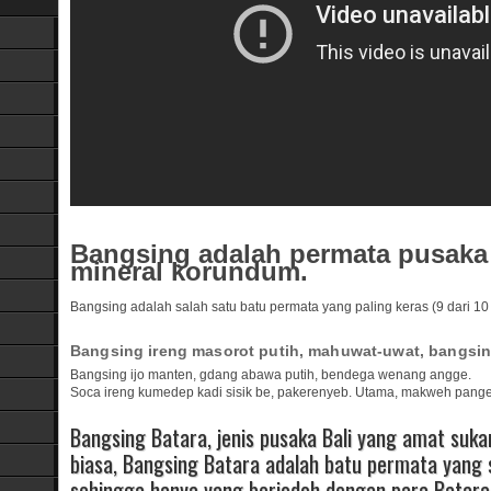
Bangsing adalah permata pusaka B
mineral korundum.
Bangsing adalah salah satu batu permata yang paling keras (9 dari 1
Bangsing ireng masorot putih, mahuwat-uwat, bangsin
Bangsing ijo manten, gdang abawa putih, bendega wenang angge.
Soca ireng kumedep kadi sisik be, pakerenyeb. Utama, makweh pang
Bangsing Batara, jenis pusaka Bali yang amat sukar
biasa, Bangsing Batara adalah batu permata yang s
sehingga hanya yang berjodoh dengan para Batara 