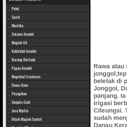
Pelet
Spirit
Mustika
Satanic Amulet
Magick Oil
Kabbalah Amulet
Barang Bertuah
Rawa atau s
Pagan Amulet
jonggol,tep
Magickal Creatures
beletak di 
Dewa-Dewi
Jonggol,
Da
Pesugihan
panjang. Ia
Senjata Gaib
irigasi be
Cileungsi.
Jasa Mystic
sudah menj
Black Magick Santet
Danau Ker