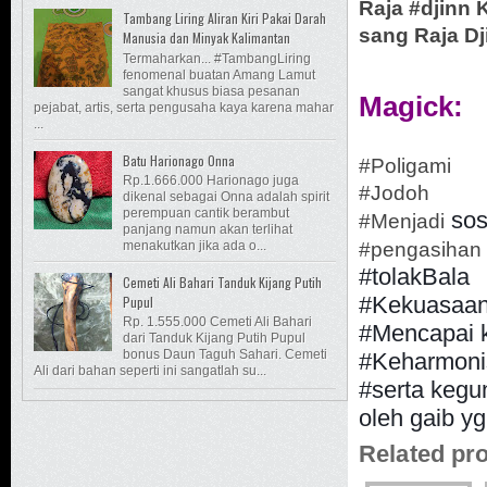
Raja
#
djinn
K
Tambang Liring Aliran Kiri Pakai Darah
sang Raja Dj
Manusia dan Minyak Kalimantan
Termaharkan... #TambangLiring
fenomenal buatan Amang Lamut
sangat khusus biasa pesanan
Magick:
pejabat, artis, serta pengusaha kaya karena mahar
...
Batu Harionago Onna
#
Poligami
Rp.1.666.000 Harionago juga
#
Jodoh
dikenal sebagai Onna adalah spirit
perempuan cantik berambut
sos
#
Menjadi
panjang namun akan terlihat
menakutkan jika ada o...
#
pengasihan
#
tolakBala
Cemeti Ali Bahari Tanduk Kijang Putih
#
Kekuasaa
Pupul
Rp. 1.555.000 Cemeti Ali Bahari
#
Mencapai
k
dari Tanduk Kijang Putih Pupul
bonus Daun Taguh Sahari. Cemeti
#Keharmoni
Ali dari bahan seperti ini sangatlah su...
#
serta
kegun
oleh gaib y
Related pr