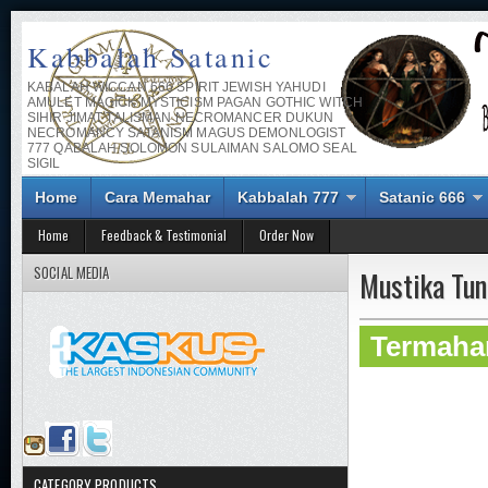
Kabbalah Satanic
KABALAH WICCAN 666 SPIRIT JEWISH YAHUDI
AMULET MAGICK MYSTICISM PAGAN GOTHIC WITCH
SIHIR JIMAT TALISMAN NECROMANCER DUKUN
NECROMANCY SATANISM MAGUS DEMONLOGIST
777 QABALAH SOLOMON SULAIMAN SALOMO SEAL
SIGIL
Home
Cara Memahar
Kabbalah 777
Satanic 666
Home
Feedback & Testimonial
Order Now
SOCIAL MEDIA
Mustika Tun
Termahar
CATEGORY PRODUCTS