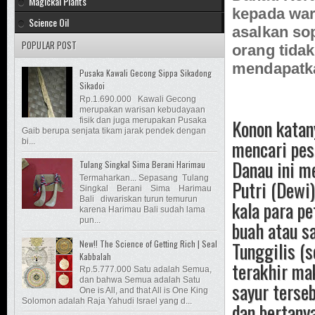
Magickal Plants
kepada war
Science Oil
asalkan so
POPULAR POST
orang tidak
mendapatka
Pusaka Kawali Gecong Sippa Sikadong
Sikadoi
Rp.1.690.000 Kawali Gecong
merupakan warisan kebudayaan
Konon katan
fisik dan juga merupakan Pusaka
Gaib berupa senjata tikam jarak pendek dengan
mencari pes
bi...
Danau ini m
Tulang Singkal Sima Berani Harimau
Termaharkan... Sepasang Tulang
Putri (Dewi
Singkal Berani Sima Harimau
Bali diwariskan turun temurun
kala para p
karena Harimau Bali sudah lama
pun...
buah atau s
Tunggilis (s
New!! The Science of Getting Rich | Seal
Kabbalah
terakhir ma
Rp.5.777.000 Satu adalah Semua,
dan bahwa Semua adalah Satu
sayur terseb
One is All, and that All is One King
Solomon adalah Raja Yahudi Israel yang d...
dan bertany