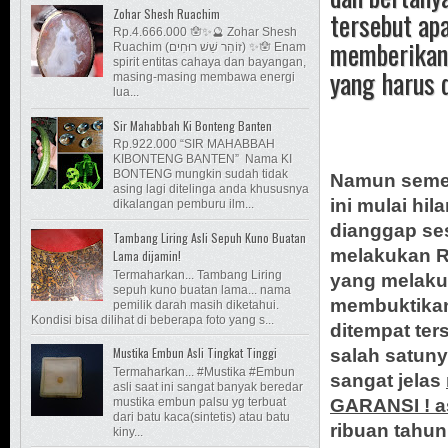
Zohar Shesh Ruachim
tersebut ap
Rp.4.666.000 🪬✨🔮 Zohar Shesh
memberikan 
Ruachim (זוֹהַר שֵׁשׁ רוּחִים) ✨🪬 Enam
spirit entitas cahaya dan bayangan,
yang harus d
masing-masing membawa energi
lua...
Sir Mahabbah Ki Bonteng Banten
Rp.922.000 “SIR MAHABBAH
KIBONTENG BANTEN” Nama KI
BONTENG mungkin sudah tidak
Namun semenj
asing lagi ditelinga anda khususnya
ini mulai hi
dikalangan pemburu ilm...
dianggap se
Tambang Liring Asli Sepuh Kuno Buatan
melakukan Ri
Lama dijamin!
Termaharkan... Tambang Liring
yang melakuk
sepuh kuno buatan lama... nama
membuktikan
pemilik darah masih diketahui.
Kondisi bisa dilihat di beberapa foto yang s...
ditempat ter
Mustika Embun Asli Tingkat Tinggi
salah satun
Termaharkan... #Mustika #Embun
sangat jelas
asli saat ini sangat banyak beredar
mustika embun palsu yg terbuat
GARANSI ! as
dari batu kaca(sintetis) atau batu
ribuan tahun
kiny...