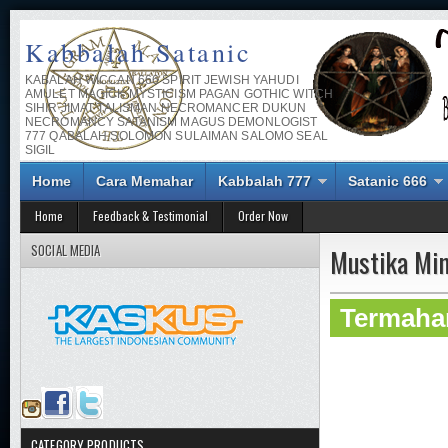
Kabbalah Satanic
KABALAH WICCAN 666 SPIRIT JEWISH YAHUDI
AMULET MAGICK MYSTICISM PAGAN GOTHIC WITCH
SIHIR JIMAT TALISMAN NECROMANCER DUKUN
NECROMANCY SATANISM MAGUS DEMONLOGIST
777 QABALAH SOLOMON SULAIMAN SALOMO SEAL
SIGIL
Home
Cara Memahar
Kabbalah 777
Satanic 666
Home
Feedback & Testimonial
Order Now
SOCIAL MEDIA
Mustika Mi
Termahar
CATEGORY PRODUCTS