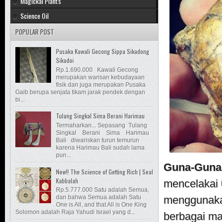
Magickal Plants
Science Oil
POPULAR POST
Pusaka Kawali Gecong Sippa Sikadong
Sikadoi
Rp.1.690.000 Kawali Gecong
merupakan warisan kebudayaan
fisik dan juga merupakan Pusaka
Gaib berupa senjata tikam jarak pendek dengan
bi...
Tulang Singkal Sima Berani Harimau
Termaharkan... Sepasang Tulang
Singkal Berani Sima Harimau
Bali diwariskan turun temurun
karena Harimau Bali sudah lama
pun...
Guna-Guna,
New!! The Science of Getting Rich | Seal
Kabbalah
mencelakai
Rp.5.777.000 Satu adalah Semua,
dan bahwa Semua adalah Satu
menggunak
One is All, and that All is One King
Solomon adalah Raja Yahudi Israel yang d...
berbagai 