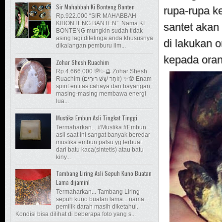
Sir Mahabbah Ki Bonteng Banten
rupa-rupa k
Rp.922.000 “SIR MAHABBAH
KIBONTENG BANTEN” Nama KI
santet akan
BONTENG mungkin sudah tidak
asing lagi ditelinga anda khususnya
di lakukan 
dikalangan pemburu ilm...
kepada oran
Zohar Shesh Ruachim
Rp.4.666.000 🪬✨🔮 Zohar Shesh
Ruachim (זוֹהַר שֵׁשׁ רוּחִים) ✨🪬 Enam
spirit entitas cahaya dan bayangan,
masing-masing membawa energi
lua...
Mustika Embun Asli Tingkat Tinggi
Termaharkan... #Mustika #Embun
asli saat ini sangat banyak beredar
mustika embun palsu yg terbuat
dari batu kaca(sintetis) atau batu
kiny...
Tambang Liring Asli Sepuh Kuno Buatan
Lama dijamin!
Termaharkan... Tambang Liring
sepuh kuno buatan lama... nama
pemilik darah masih diketahui.
Kondisi bisa dilihat di beberapa foto yang s...