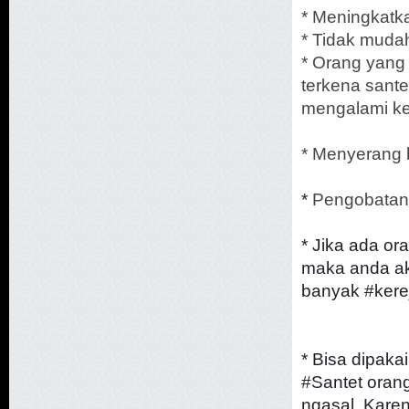
* Meningkatka
* Tidak mudah
* Orang yang
terkena sante
mengalami ke
* Menyerang 
*
Pengobatan
*
Jika ada or
maka anda ak
banyak
#
kere
* Bisa dipaka
#Santet orang
ngasal. Kare