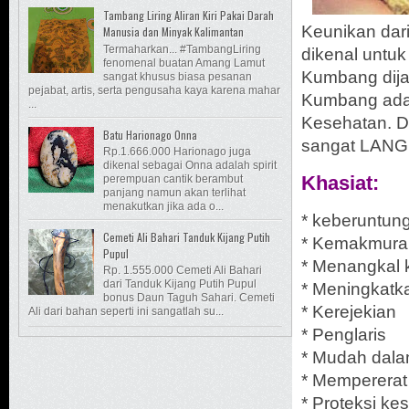
Tambang Liring Aliran Kiri Pakai Darah
Keunikan dari
Manusia dan Minyak Kalimantan
Termaharkan... #TambangLiring
dikenal untuk
fenomenal buatan Amang Lamut
Kumbang dija
sangat khusus biasa pesanan
pejabat, artis, serta pengusaha kaya karena mahar
Kumbang ada
...
Kesehatan. D
Batu Harionago Onna
sangat LANGK
Rp.1.666.000 Harionago juga
dikenal sebagai Onna adalah spirit
Khasiat:
perempuan cantik berambut
panjang namun akan terlihat
menakutkan jika ada o...
*
keberuntun
Cemeti Ali Bahari Tanduk Kijang Putih
* Kemakmura
Pupul
* M
enangkal 
Rp. 1.555.000 Cemeti Ali Bahari
dari Tanduk Kijang Putih Pupul
* Meningkatka
bonus Daun Taguh Sahari. Cemeti
* Kerejekian
Ali dari bahan seperti ini sangatlah su...
* Penglaris
* Mudah dala
* Mempererat
* Proteksi ke