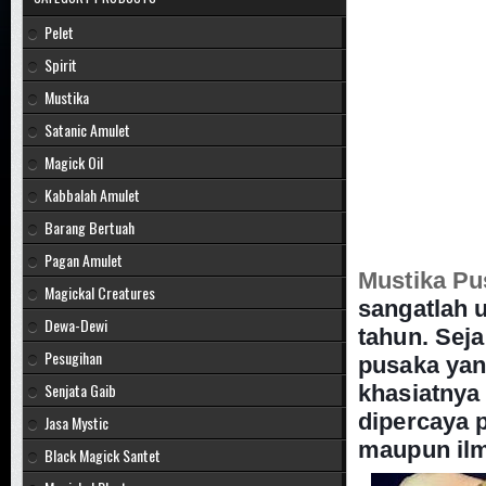
Pelet
Spirit
Mustika
Satanic Amulet
Magick Oil
Kabbalah Amulet
Barang Bertuah
Pagan Amulet
Mustika Pu
Magickal Creatures
sangatlah 
Dewa-Dewi
tahun. Sej
Pesugihan
pusaka
yan
Senjata Gaib
khasiatnya
dipercaya p
Jasa Mystic
maupun ilm
Black Magick Santet