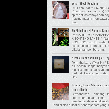
Zohar Shesh Ruachim
Rp.4.666.000 🪬✨🔮 Zohar
Ruachim (זוֹהַר שֵׁשׁ רוּחִים) ✨🪬 Enam
spirit entitas cahaya dan b
masing-masing membawa e
lua...
Sir Mahabbah Ki Bonteng Bant
Rp.922.000 “SIR MAHABB
KIBONTENG BANTEN” Nam
BONTENG mungkin sudah t
asing lagi ditelinga anda k
dikalangan pemburu ilm...
Mustika Embun Asli Tingkat Tin
Termaharkan... #Mustika #
asli saat ini sangat banyak 
mustika embun palsu yg ter
dari batu kaca(sintetis) atau
kiny...
Tambang Liring Asli Sepuh Kun
Lama dijamin!
Termaharkan... Tambang Lir
sepuh kuno buatan lama...
pemilik darah masih diketah
Kondisi bisa dilihat di beberapa foto yang s.