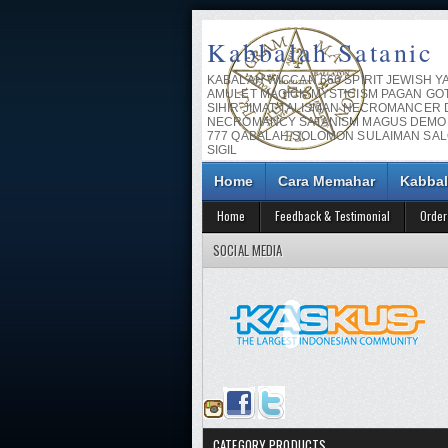
Kabbalah Satanic
KABALAH WICCAN 666 SPIRIT JEWISH Y
AMULET MAGICK MYSTICISM PAGAN GO
SIHIR JIMAT TALISMAN NECROMANCER
NECROMANCY SATANISM MAGUS DEMO
777 QABALAH SOLOMON SULAIMAN SA
SIGIL
Home
Cara Memahar
Kabbal
Home
Feedback & Testimonial
Order
SOCIAL MEDIA
CATEGORY PRODUCTS