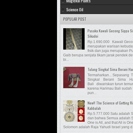
Magickal Plants
Science Oil
POPULAR POST
Pusaka Kawali Gecong Sippa S
Sikadoi
Rp.1.690.000 Kawali Gec
merupakan warisan kebud
fisik dan juga merupakan P
Gaib berupa senjata tikam jarak pendek d
bi...
Tulang Singkal Sima Berani Ha
Termaharkan... Sepasang 
Singkal Berani Sima Ha
Bali diwariskan turun temu
karena Harimau Bali sudah
pun...
New!! The Science of Getting Ri
Kabbalah
Rp.5.777.000 Satu adalah 
dan bahwa Semua adalah S
One is All, and that All is On
Solomon adalah Raja Yahudi Israel yang d.