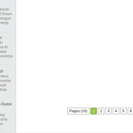
 Shesh
ayangan,
nergi
en
AH
a KI
idak
hususnya
ggi
Embun
beredar
buat
 batu
o Buatan
Pages (10)
1
2
3
4
5
6
ing
 nama
ui.
..