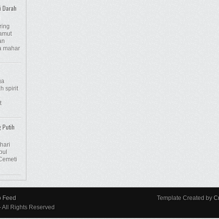
i Darah
n
ring
amut
an
na mahar
ga
 spirit
t
g Putih
hari
pul
Cemeti
p Feed
Template Created by
C
- All Rights Reserved