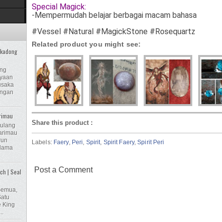
Special Magick:
-Mempermudah belajar berbagai macam bahasa
#Vessel #Natural #MagickStone #Rosequartz
Related product you might see:
ikadong
ong
ayaan
usaka
engan
rimau
Share this product
:
Tulang
rimau
run
Labels:
Faery
,
Peri
,
Spirit
,
Spirit Faery
,
Spirit Peri
 lama
Post a Comment
ch | Seal
Semua,
atu
e King
..