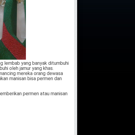
yang lembab yang banyak ditumbuhi
mbuhi oleh jamur yang khas.
memancing mereka orang dewasa
rikan manisan bisa permen dan
 memberikan permen atau manisan