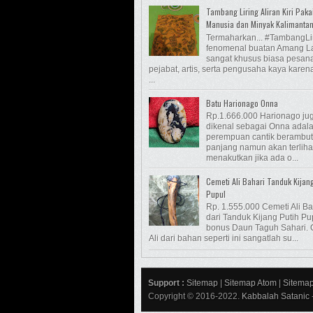
Tambang Liring Aliran Kiri Paka
Manusia dan Minyak Kalimanta
Termaharkan... #TambangLi
fenomenal buatan Amang L
sangat khusus biasa pesan
pejabat, artis, serta pengusaha kaya kare
...
Batu Harionago Onna
Rp.1.666.000 Harionago ju
dikenal sebagai Onna adalah
perempuan cantik berambut
panjang namun akan terliha
menakutkan jika ada o...
Cemeti Ali Bahari Tanduk Kijan
Pupul
Rp. 1.555.000 Cemeti Ali Ba
dari Tanduk Kijang Putih Pu
bonus Daun Taguh Sahari. 
Ali dari bahan seperti ini sangatlah su...
Support :
Sitemap
|
Sitemap Atom
|
Sitema
Copyright © 2016-2022.
Kabbalah Satanic