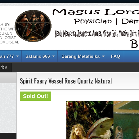
AHUDI
THIC WITCH
 DUKUN
NLOGIST
LOMO SEAL
ah 777
Satanic 666
Barang Metafisika
FAQ
 Now
Spirit Faery Vessel Rose Quartz Natural
Sold Out!