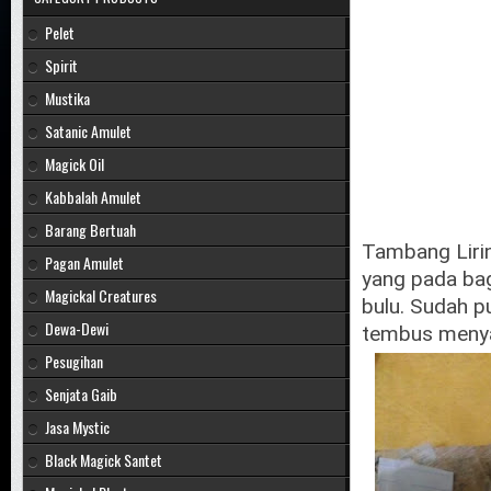
Pelet
Spirit
Mustika
Satanic Amulet
Magick Oil
Kabbalah Amulet
Barang Bertuah
Tambang Lirin
Pagan Amulet
yang pada bag
Magickal Creatures
bulu. Sudah pu
Dewa-Dewi
tembus menya
Pesugihan
Senjata Gaib
Jasa Mystic
Black Magick Santet