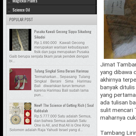
Magickal Plants
Science Oil
POPULAR POST
Pusaka Kawali Gecong Sippa Sikadong
Sikadoi
Rp.1.690.000 Kawali Gecong
merupakan warisan kebudayaan
fisik dan juga merupakan Pusaka
Gaib berupa senjata tikam jarak pendek dengan
bi...
Jimat Tambang
Tulang Singkal Sima Berani Harimau
yang dibawa o
Termaharkan... Sepasang Tulang
akhirnya terp
Singkal Berani Sima Harimau
Bali diwariskan turun temurun
banyak dituli
karena Harimau Bali sudah lama
yang pertama
pun...
ada tulisan b
New!! The Science of Getting Rich | Seal
sulit mencari
Kabbalah
maharnya cuku
Rp.5.777.000 Satu adalah Semua,
dan bahwa Semua adalah Satu
One is All, and that All is One King
Solomon adalah Raja Yahudi Israel yang d...
Tambang Liring