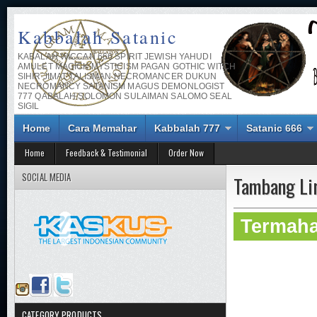
Kabbalah Satanic
KABALAH WICCAN 666 SPIRIT JEWISH YAHUDI
AMULET MAGICK MYSTICISM PAGAN GOTHIC WITCH
SIHIR JIMAT TALISMAN NECROMANCER DUKUN
NECROMANCY SATANISM MAGUS DEMONLOGIST
777 QABALAH SOLOMON SULAIMAN SALOMO SEAL
SIGIL
Home
Cara Memahar
Kabbalah 777
Satanic 666
Home
Feedback & Testimonial
Order Now
SOCIAL MEDIA
Tambang Lir
Termaha
CATEGORY PRODUCTS