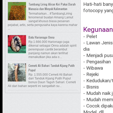
Hati-hati bany
Tambang Liring Aliran Kiri Pakai Darah
Manusia dan Minyak Kalimantan
fotocopy yang
Termaharkan... #TambangLiring
fenomenal buatan Amang Lamut
sangat khusus biasa pesanan
pejabat, artis, serta pengusaha kaya karena mahar
Kegunaan
...
- Pelet
Batu Harionago Onna
- Lawan Jenis
Rp.1.666.000 Harionago juga
dikenal sebagai Onna adalah spirit
dia
perempuan cantik berambut
panjang namun akan terlihat
- Menjadi pus
menakutkan jika ada o...
- Pengasihan
Cemeti Ali Bahari Tanduk Kijang Putih
- Wibawa
Pupul
- Rejeki
Rp. 1.555.000 Cemeti Ali Bahari
dari Tanduk Kijang Putih Pupul
- Kedudukan/
bonus Daun Taguh Sahari. Cemeti
- Bisnis
Ali dari bahan seperti ini sangatlah su...
- Mudah naik 
- Mudah memp
- Cocok dipak
Model, dll