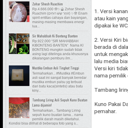
Zohar Shesh Ruachim
Rp.4.666.000 🪬✨🔮 Zohar Shesh
1. Versi kana
Ruachim (זוֹהַר שֵׁשׁ רוּחִים) ✨🪬 Enam
atau kain yan
spirit entitas cahaya dan bayangan,
masing-masing membawa energi
dipakai ke WC,
lua...
Sir Mahabbah Ki Bonteng Banten
2. Versi Kiri
Rp.922.000 “SIR MAHABBAH
KIBONTENG BANTEN” Nama KI
berada di dal
BONTENG mungkin sudah tidak
untuk mengakt
asing lagi ditelinga anda khususnya
dikalangan pemburu ilm...
lalu media bia
Versi kiri tid
Mustika Embun Asli Tingkat Tinggi
Termaharkan... #Mustika #Embun
nama pemilik 
asli saat ini sangat banyak beredar
mustika embun palsu yg terbuat
dari batu kaca(sintetis) atau batu
Tambang lirin
kiny...
Tambang Liring Asli Sepuh Kuno Buatan
Kuno Pakai Da
Lama dijamin!
pemahar.
Termaharkan... Tambang Liring
sepuh kuno buatan lama... nama
pemilik darah masih diketahui.
Kondisi bisa dilihat di beberapa foto yang s...