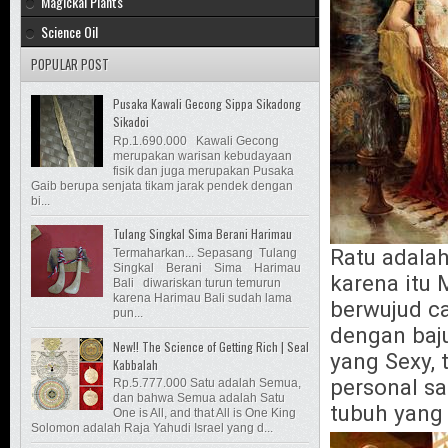
Magickal Plants
Science Oil
POPULAR POST
Pusaka Kawali Gecong Sippa Sikadong
Sikadoi
Rp.1.690.000 Kawali Gecong
merupakan warisan kebudayaan
fisik dan juga merupakan Pusaka
Gaib berupa senjata tikam jarak pendek dengan
bi...
Tulang Singkal Sima Berani Harimau
Ratu adalah
Termaharkan... Sepasang Tulang
Singkal Berani Sima Harimau
karena itu 
Bali diwariskan turun temurun
karena Harimau Bali sudah lama
berwujud c
pun...
dengan baj
New!! The Science of Getting Rich | Seal
yang Sexy, 
Kabbalah
personal s
Rp.5.777.000 Satu adalah Semua,
dan bahwa Semua adalah Satu
tubuh yang 
One is All, and that All is One King
Solomon adalah Raja Yahudi Israel yang d...