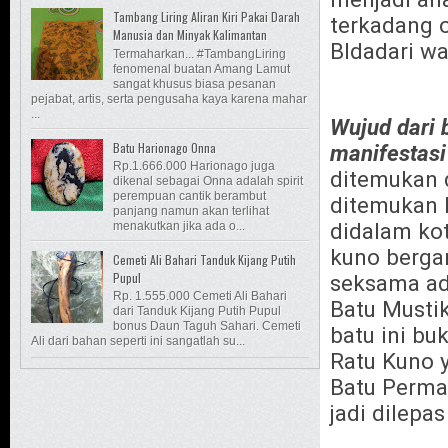
Tambang Liring Aliran Kiri Pakai Darah
terkadang 
Manusia dan Minyak Kalimantan
BIdadari wa
Termaharkan... #TambangLiring
fenomenal buatan Amang Lamut
sangat khusus biasa pesanan
pejabat, artis, serta pengusaha kaya karena mahar
...
Wujud dari b
Batu Harionago Onna
manifestasi 
Rp.1.666.000 Harionago juga
ditemukan 
dikenal sebagai Onna adalah spirit
perempuan cantik berambut
ditemukan B
panjang namun akan terlihat
didalam ko
menakutkan jika ada o...
kuno berga
Cemeti Ali Bahari Tanduk Kijang Putih
Pupul
seksama ad
Rp. 1.555.000 Cemeti Ali Bahari
Batu Mustik
dari Tanduk Kijang Putih Pupul
bonus Daun Taguh Sahari. Cemeti
batu ini bu
Ali dari bahan seperti ini sangatlah su...
Ratu Kuno 
Batu Perma
jadi dilepa