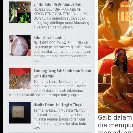
Sir Mahabbah Ki Bonteng Banten
Rp.922.000 “SIR MAHABBAH
KIBONTENG BANTEN” Nama KI
BONTENG mungkin sudah tidak
asing lagi ditelinga anda khususnya
dikalangan pemburu ilm...
Zohar Shesh Ruachim
Rp.4.666.000 🪬✨🔮 Zohar Shesh
Ruachim (זוֹהַר שֵׁשׁ רוּחִים) ✨🪬 Enam
spirit entitas cahaya dan bayangan,
masing-masing membawa energi
lua...
Tambang Liring Asli Sepuh Kuno Buatan
Lama dijamin!
Termaharkan... Tambang Liring
sepuh kuno buatan lama... nama
pemilik darah masih diketahui.
Kondisi bisa dilihat di beberapa foto yang s...
Mustika Embun Asli Tingkat Tinggi
Termaharkan... #Mustika #Embun
asli saat ini sangat banyak beredar
Gaib dalam 
mustika embun palsu yg terbuat
dia mempun
dari batu kaca(sintetis) atau batu
kiny...
menjadi ana