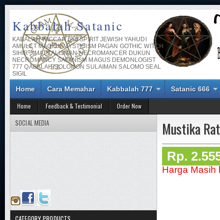
Kabbalah Satanic
KABALAH WICCAN 666 SPIRIT JEWISH YAHUDI
AMULET MAGICK MYSTICISM PAGAN GOTHIC WITCH
SIHIR JIMAT TALISMAN NECROMANCER DUKUN
NECROMANCY SATANISM MAGUS DEMONLOGIST
777 QABALAH SOLOMON SULAIMAN SALOMO SEAL
SIGIL
Home
Cara Memahar
Kabbalah 777
Satanic 666
Home
Feedback & Testimonial
Order Now
SOCIAL MEDIA
Mustika Rat
Rp. 2.55
Harga Masih 
CATEGORY PRODUCTS